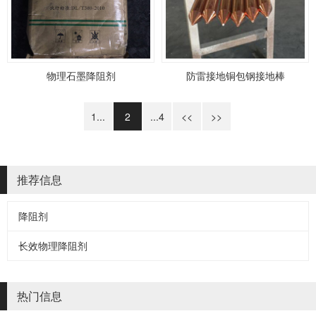
物理石墨降阻剂
防雷接地铜包钢接地棒
1...
2
...4
<<
>>
推荐信息
降阻剂
长效物理降阻剂
热门信息