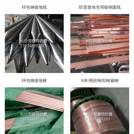
锌包钢接地线
防雷接地专用镀铜圆线
锌包钢接地棒
6米/根的铜包钢扁钢