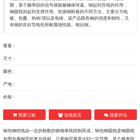
围，某个频率段的信号就能被确保传递。铜起到导电的作用，
钢圆线则起到支撑作用。依据铜附着的不同方法，主要分为电
镀、包覆、热铸/浸以及电铸。该产品既有钢的强度和韧性，又
有铜的良好导电性和耐腐蚀性能。相比铜...
重量：
尺寸：
颜色：
产地：
价格：
我要订购
在线留言
我要评论
铜包钢绞线由一定的根数的镀铜单线绞制而成，铜包钢圆线是钢圆线
外围包裹铜层的复合线材。只要铜层厚度达到一定范围，某个频率段