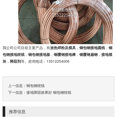
我公司公司目前主要产品，有
放热焊粉及模具
，
铜包钢接地圆线
，
铜
包钢接地绞线
，
铜包钢接地极
，
铜覆钢接地棒
，
铜覆钢扁钢
，
接地模
块
，
降阻剂
等。咨询电话：
13512254006
上一信息：
铜包钢绞线
下一信息：
接地降阻效果好 铜包钢绞线
推荐信息